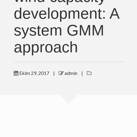
Konferans Katılımı
development: A
Ödüller
system GMM
Basın Arşivi
approach
Verilen Dersler
İletişim
Ekim 29, 2017
|
admin
|
Mehmet Efe Biresselioglu