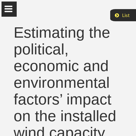
List
Estimating the
political,
Prof. Dr. Mehmet Efe
economic and
Biresselioğlu
environmental
Izmir University of Economics
factors’ impact
English
on the installed
Yayınlar
wind capacity
Projeler